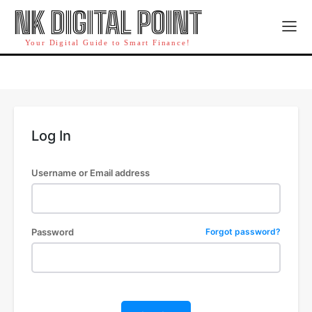
NK DIGITAL POINT
TERMS & CONDITIONS
TERMS & CONDITIONS
EMI CALCULATOR
EMI CALCULATOR
Your Digital Guide to Smart Finance!
PAY
PAY
Log In
Username or Email address
Password
Forgot password?