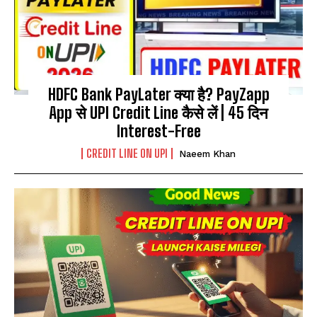
HDFC Bank PayLater क्या है? PayZapp
App से UPI Credit Line कैसे लें | 45 दिन
Interest-Free
CREDIT LINE ON UPI
Naeem Khan