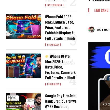
GOVT SCHEMES
EMI CARD
iPhone Fold 2026
leak: Launch Date,
Price, Features,
AUTHOR
Foldable Display &
Full Details in Hindi
TECHNOLOGY
iPhone 18 Pro
Max 2026: Launch
Date, Price,
Features, Camera &
Full Details in Hindi
TECHNOLOGY
Google Pay Flex Axis
Bank Credit Card क्या
है? 8X Rewards,