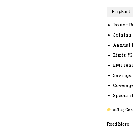
Flipkart 
Issuer: B
Joining Fe
Annual 
Limit: ₹
EMI Tenure
Savings:
Coverage:
Speciality
यानी यह Card
Reed More 