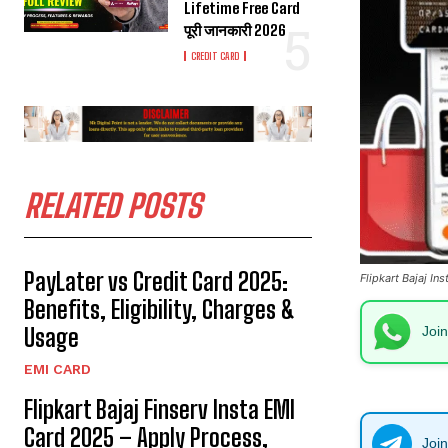
Lifetime Free Card
पूरी जानकारी 2026
CREDIT CARD
RELATED POSTS
PayLater vs Credit Card 2025:
Flipkart Bajaj In
Benefits, Eligibility, Charges &
Usage
Joi
EMI CARD
Flipkart Bajaj Finserv Insta EMI
Card 2025 – Apply Process,
Joi