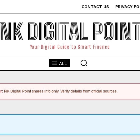
CONTACT US
PRIVACY PO
NK DIGITAL POIN
Your Digital Guide to Smart Finance
ALL
r:
NK Digital Point shares info only. Verify details from official sources.