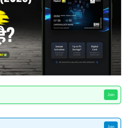
Join
Join