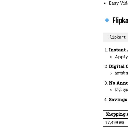
Easy Vid
Flipka
Flipkart 
Instant 
Apply क
Digital 
आपको को
No Annua
सिर्फ़ 
Savings 
Shopping
₹7,499 तक