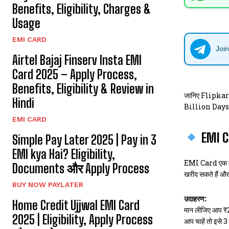
Benefits, Eligibility, Charges &
Usage
EMI CARD
Joi
Airtel Bajaj Finserv Insta EMI
Card 2025 – Apply Process,
Benefits, Eligibility & Review in
जानिए Flipkar
Hindi
Billion Days प
EMI CARD
EMI Ca
Simple Pay Later 2025 | Pay in 3
EMI kya Hai? Eligibility,
EMI Card एक 
Documents और Apply Process
खरीद सकते हैं और
BUY NOW PAYLATER
उदाहरण:
Home Credit Ujjwal EMI Card
मान लीजिए आप ₹2
2025 | Eligibility, Apply Process
आप चाहें तो इसे 3