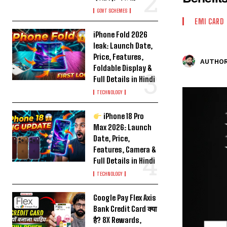
GOVT SCHEMES
EMI CARD
iPhone Fold 2026
leak: Launch Date,
Price, Features,
AUTHOR
Foldable Display &
Full Details in Hindi
TECHNOLOGY
iPhone 18 Pro
Max 2026: Launch
Date, Price,
Features, Camera &
Full Details in Hindi
TECHNOLOGY
Google Pay Flex Axis
Bank Credit Card क्या
है? 8X Rewards,