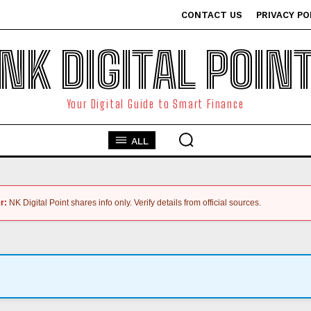
CONTACT US
PRIVACY PO
NK DIGITAL POIN
Your Digital Guide to Smart Finance
ALL
r:
NK Digital Point shares info only. Verify details from official sources.