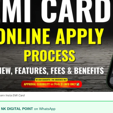
nserv Insta EMI Card
n
NK DIGITAL POINT
on WhatsApp