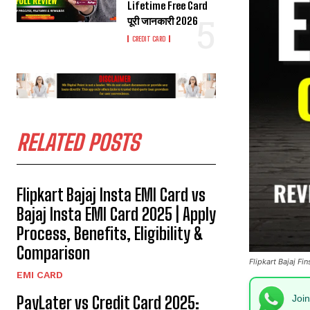
Lifetime Free Card
पूरी जानकारी 2026
CREDIT CARD
RELATED POSTS
Flipkart Bajaj Insta EMI Card vs
Bajaj Insta EMI Card 2025 | Apply
Process, Benefits, Eligibility &
Comparison
Flipkart Bajaj Fi
EMI CARD
PayLater vs Credit Card 2025:
Joi