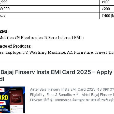
9,999
₹100
39,999
₹200
ऊपर
₹400 (
EMI:
े Mobiles और Electronics पर Zero Interest EMI।
ge of Products:
es, Laptops, TV, Washing Machine, AC, Furniture, Travel Tic