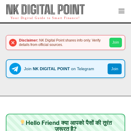
NK DIGITAL POINT
Your Digital Guide to Smart Finance!
Disclaimer:
NK Digital Point shares info only. Verify
Join
details from official sources.
Join
NK DIGITAL POINT
on Telegram
Join
Hello Friend क्या आपको पैसों की तुरंत
ज़रूरत है?