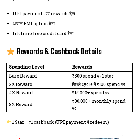
UPI payments पर rewards देना
आसान EMI option देना
lifetime free credit card देना
Rewards & Cashback Details
Spending Level
Rewards
Base Reward
₹500 spend पर 1 star
2X Reward
पिछले cycle में ₹100 spend पर
4X Reward
₹15,000+ spend पर
₹30,000+ monthly spend
8X Reward
पर
1 Star = ₹1 cashback (UPI payment में redeem)