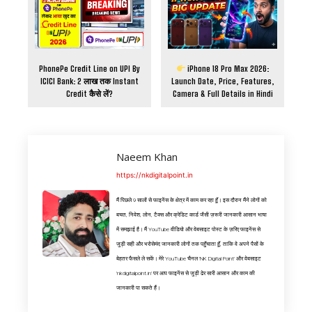
PhonePe Credit Line on UPI By
iPhone 18 Pro Max 2026:
ICICI Bank: ₹2 लाख तक Instant
Launch Date, Price, Features,
Credit कैसे लें?
Camera & Full Details in Hindi
Naeem Khan
https://nkdigitalpoint.in
मैं पिछले 9 सालों से फाइनेंस के क्षेत्र में काम कर रहा हूँ। इस दौरान मैंने लोगों को
बचत, निवेश, लोन, टैक्स और क्रेडिट कार्ड जैसी ज़रूरी जानकारी आसान भाषा
में समझाई है। मैं YouTube वीडियो और वेबसाइट पोस्ट के ज़रिए फाइनेंस से
जुड़ी सही और भरोसेमंद जानकारी लोगों तक पहुँचाता हूँ, ताकि वे अपने पैसों के
बेहतर फैसले ले सकें। मेरे YouTube चैनल 'NK Digital Point' और वेबसाइट
'nkdigitalpoint.in' पर आप फाइनेंस से जुड़ी ढेर सारी आसान और काम की
जानकारी पा सकते हैं।