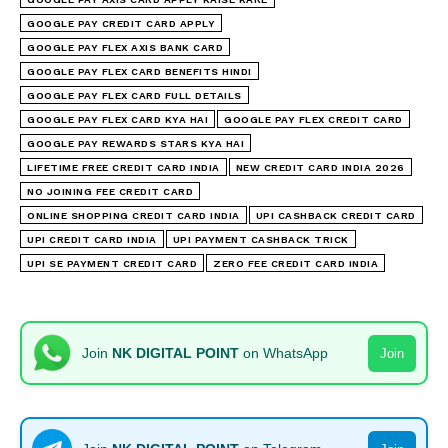
GOOGLE PAY CREDIT CARD APPLY
GOOGLE PAY FLEX AXIS BANK CARD
GOOGLE PAY FLEX CARD BENEFITS HINDI
GOOGLE PAY FLEX CARD FULL DETAILS
I WANT IN
GOOGLE PAY FLEX CARD KYA HAI
GOOGLE PAY FLEX CREDIT CARD
GOOGLE PAY REWARDS STARS KYA HAI
I've read and accept the
Privacy Policy
.
LIFETIME FREE CREDIT CARD INDIA
NEW CREDIT CARD INDIA 2026
NO JOINING FEE CREDIT CARD
ONLINE SHOPPING CREDIT CARD INDIA
UPI CASHBACK CREDIT CARD
UPI CREDIT CARD INDIA
UPI PAYMENT CASHBACK TRICK
UPI SE PAYMENT CREDIT CARD
ZERO FEE CREDIT CARD INDIA
Join
NK DIGITAL POINT
on WhatsApp
Join