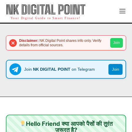
NK DIGITAL POINT
Your Digital Guide to Smart Finance!
Disclaimer:
NK Digital Point shares info only. Verify
Join
details from official sources.
Join
NK DIGITAL POINT
on Telegram
Join
Hello Friend क्या आपको पैसों की तुरंत
ज़रूरत है?