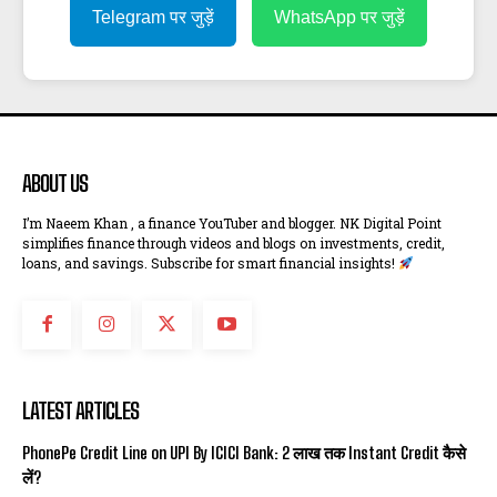
Telegram पर जुड़ें
WhatsApp पर जुड़ें
ABOUT US
I’m Naeem Khan , a finance YouTuber and blogger. NK Digital Point
simplifies finance through videos and blogs on investments, credit,
loans, and savings. Subscribe for smart financial insights!
LATEST ARTICLES
PhonePe Credit Line on UPI By ICICI Bank: ₹2 लाख तक Instant Credit कैसे
लें?