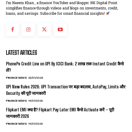
I’m Naeem Khan , a finance YouTuber and blogger. NK Digital Point
simplifies finance through videos and blogs on investments, credit,
loans, and savings. Subscribe for smart financial insights!
LATEST ARTICLES
PhonePe Credit Line on UPI By ICICI Bank: ₹2 लाख तक Instant Credit कैसे
लें?
FINANCE NEWS
25/01/2026
UPI New Rules 2026: UPI Transaction पर बड़ा बदलाव, AutoPay, Limits और
Security की पूरी जानकारी
FINANCE NEWS
14/01/2026
Flipkart EMI क्या है? Flipkart Pay Later EMI कैसे Activate करें – पूरी
जानकारी 2026
FINANCE NEWS
14/01/2026