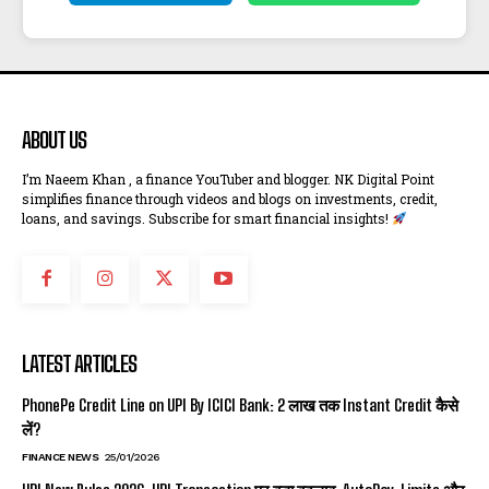
ABOUT US
I’m Naeem Khan , a finance YouTuber and blogger. NK Digital Point
simplifies finance through videos and blogs on investments, credit,
loans, and savings. Subscribe for smart financial insights!
LATEST ARTICLES
PhonePe Credit Line on UPI By ICICI Bank: ₹2 लाख तक Instant Credit कैसे
लें?
FINANCE NEWS
25/01/2026